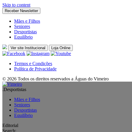
Skip to content
Receber Newsletter
Mães e Filhos
Seniores
Desportistas
Equilíbrio
Ver site Institucional
Loja Online
Termos e Condições
Política de Privacidade
© 2026 Todos os direitos reservados a Águas do Vimeiro
.
Desportistas
Mães e Filhos
Seniores
Desportistas
Equilíbrio
Editorial
Search: