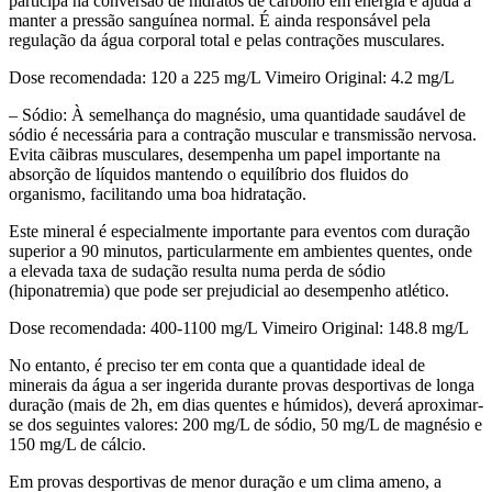
participa na conversão de hidratos de carbono em energia e ajuda a
manter a pressão sanguínea normal. É ainda responsável pela
regulação da água corporal total e pelas contrações musculares.
Dose recomendada: 120 a 225 mg/L Vimeiro Original: 4.2 mg/L
– Sódio: À semelhança do magnésio, uma quantidade saudável de
sódio é necessária para a contração muscular e transmissão nervosa.
Evita cãibras musculares, desempenha um papel importante na
absorção de líquidos mantendo o equilíbrio dos fluidos do
organismo, facilitando uma boa hidratação.
Este mineral é especialmente importante para eventos com duração
superior a 90 minutos, particularmente em ambientes quentes, onde
a elevada taxa de sudação resulta numa perda de sódio
(hiponatremia) que pode ser prejudicial ao desempenho atlético.
Dose recomendada: 400-1100 mg/L Vimeiro Original: 148.8 mg/L
No entanto, é preciso ter em conta que a quantidade ideal de
minerais da água a ser ingerida durante provas desportivas de longa
duração (mais de 2h, em dias quentes e húmidos), deverá aproximar-
se dos seguintes valores: 200 mg/L de sódio, 50 mg/L de magnésio e
150 mg/L de cálcio.
Em provas desportivas de menor duração e um clima ameno, a