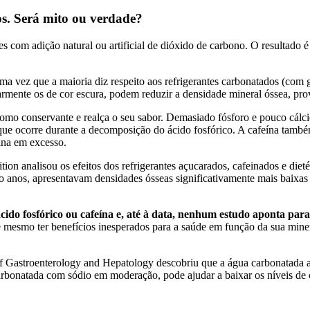
os. Será mito ou verdade?
com adição natural ou artificial de dióxido de carbono. O resultado é
ma vez que a maioria diz respeito aos refrigerantes carbonatados (com 
cularmente os de cor escura, podem reduzir a densidade mineral óssea, p
 como conservante e realça o seu sabor. Demasiado fósforo e pouco cálci
ue ocorre durante a decomposição do ácido fosfórico. A cafeína também 
ina em excesso.
on analisou os efeitos dos refrigerantes açucarados, cafeinados e diet
 anos, apresentavam densidades ósseas significativamente mais baixas 
do fosfórico ou cafeína e, até à data, nenhum estudo aponta para
e mesmo ter benefícios inesperados para a saúde em função da sua mine
 Gastroenterology and Hepatology descobriu que a água carbonatada aju
rbonatada com sódio em moderação, pode ajudar a baixar os níveis de c