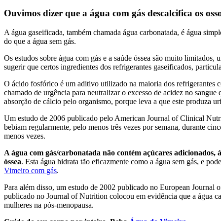
Ouvimos dizer que a água com gás descalcifica os oss
A água gaseificada, também chamada água carbonatada, é água simples 
do que a água sem gás.
Os estudos sobre água com gás e a saúde óssea são muito limitados, u
sugerir que certos ingredientes dos refrigerantes gaseificados, parti
O ácido fosfórico é um aditivo utilizado na maioria dos refrigerantes
chamado de urgência para neutralizar o excesso de acidez no sangue q
absorção de cálcio pelo organismo, porque leva a que este produza ur
Um estudo de 2006 publicado pelo American Journal of Clinical Nutriti
bebiam regularmente, pelo menos três vezes por semana, durante cinco
menos vezes.
A água com gás/carbonatada não contém açúcares adicionados, áci
óssea
. Esta água hidrata tão eficazmente como a água sem gás, e pod
Vimeiro com gás
.
Para além disso, um estudo de 2002 publicado no European Journal of
publicado no Journal of Nutrition colocou em evidência que a água ca
mulheres na pós-menopausa.