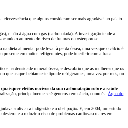
 a efervescência que alguns consideram ser mais agradável ao palato
gás), e não à água com gás (carbonatada). A investigação tende a
rovocando o aumento do risco de fraturas ou osteoporose.
o na dieta alimentar pode levar à perda óssea, uma vez que o cálcio é
presente em muitos refrigerantes, pode interferir com a fraca
éticos na densidade mineral óssea, e descobriu que as mulheres que os
do que as que bebiam este tipo de refrigerantes, uma vez por mês, ou
 quaisquer efeitos nocivos da sua carbonatação sobre a saúde
ralização, principalmente se é generosa em cálcio, como é a
Água do
dava a aliviar a indigestão e a obstipação. E, em 2004, um estudo
olesterol e a reduzir o risco de problemas cardiovasculares em