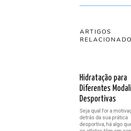
ARTIGOS
RELACIONAD
LER ARTIG
Hidratação para
Diferentes Modal
Desportivas
Seja qual for a motiva
detrás da sua prática
desportiva, há algo qu
os atletas têm em co