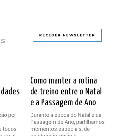
RECEBER NEWSLETTER
OS
O
LER ARTIGO
Como manter a rotina
idades
de treino entre o Natal
e a Passagem de Ano
ção por
Durante a época do Natal e da
Passagem de Ano, partilhamos
e todos
momentos especiais, de
mum: a
celebração, união e