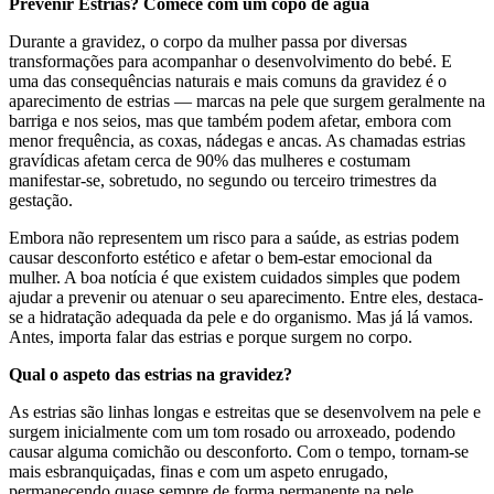
Prevenir Estrias? Comece com um copo de água
Durante a gravidez, o corpo da mulher passa por diversas
transformações para acompanhar o desenvolvimento do bebé. E
uma das consequências naturais e mais comuns da gravidez é o
aparecimento de estrias — marcas na pele que surgem geralmente na
barriga e nos seios, mas que também podem afetar, embora com
menor frequência, as coxas, nádegas e ancas. As chamadas estrias
gravídicas afetam cerca de 90% das mulheres e costumam
manifestar-se, sobretudo, no segundo ou terceiro trimestres da
gestação.
Embora não representem um risco para a saúde, as estrias podem
causar desconforto estético e afetar o bem-estar emocional da
mulher. A boa notícia é que existem cuidados simples que podem
ajudar a prevenir ou atenuar o seu aparecimento. Entre eles, destaca-
se a hidratação adequada da pele e do organismo. Mas já lá vamos.
Antes, importa falar das estrias e porque surgem no corpo.
Qual o aspeto das estrias na gravidez?
As estrias são linhas longas e estreitas que se desenvolvem na pele e
surgem inicialmente com um tom rosado ou arroxeado, podendo
causar alguma comichão ou desconforto. Com o tempo, tornam-se
mais esbranquiçadas, finas e com um aspeto enrugado,
permanecendo quase sempre de forma permanente na pele.