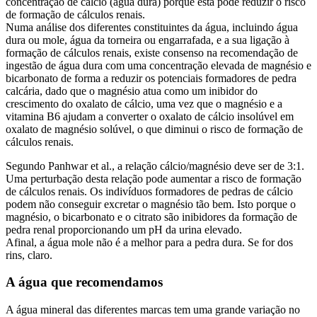
concentração de cálcio (água dura) porque esta pode reduzir o risco
de formação de cálculos renais.
Numa análise dos diferentes constituintes da água, incluindo água
dura ou mole, água da torneira ou engarrafada, e a sua ligação à
formação de cálculos renais, existe consenso na recomendação de
ingestão de água dura com uma concentração elevada de magnésio e
bicarbonato de forma a reduzir os potenciais formadores de pedra
calcária, dado que o magnésio atua como um inibidor do
crescimento do oxalato de cálcio, uma vez que o magnésio e a
vitamina B6 ajudam a converter o oxalato de cálcio insolúvel em
oxalato de magnésio solúvel, o que diminui o risco de formação de
cálculos renais.
Segundo Panhwar et al., a relação cálcio/magnésio deve ser de 3:1.
Uma perturbação desta relação pode aumentar a risco de formação
de cálculos renais. Os indivíduos formadores de pedras de cálcio
podem não conseguir excretar o magnésio tão bem. Isto porque o
magnésio, o bicarbonato e o citrato são inibidores da formação de
pedra renal proporcionando um pH da urina elevado.
Afinal, a água mole não é a melhor para a pedra dura. Se for dos
rins, claro.
A água que recomendamos
A água mineral das diferentes marcas tem uma grande variação no