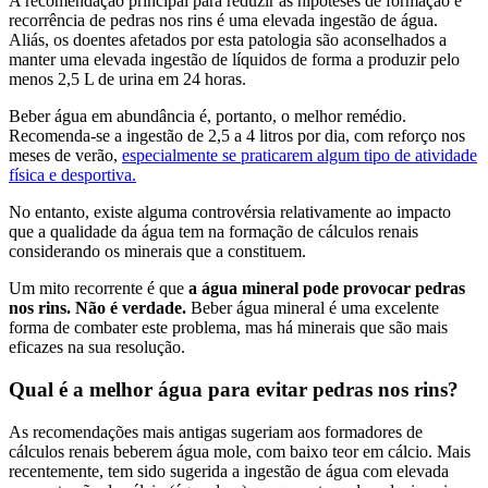
A recomendação principal para reduzir as hipóteses de formação e
recorrência de pedras nos rins é uma elevada ingestão de água.
Aliás, os doentes afetados por esta patologia são aconselhados a
manter uma elevada ingestão de líquidos de forma a produzir pelo
menos 2,5 L de urina em 24 horas.
Beber água em abundância é, portanto, o melhor remédio.
Recomenda-se a ingestão de 2,5 a 4 litros por dia, com reforço nos
meses de verão,
especialmente se praticarem algum tipo de atividade
física e desportiva.
No entanto, existe alguma controvérsia relativamente ao impacto
que a qualidade da água tem na formação de cálculos renais
considerando os minerais que a constituem.
Um mito recorrente é que
a água mineral pode provocar pedras
nos rins. Não é verdade.
Beber água mineral é uma excelente
forma de combater este problema, mas há minerais que são mais
eficazes na sua resolução.
Qual é a melhor água para evitar pedras nos rins?
As recomendações mais antigas sugeriam aos formadores de
cálculos renais beberem água mole, com baixo teor em cálcio. Mais
recentemente, tem sido sugerida a ingestão de água com elevada