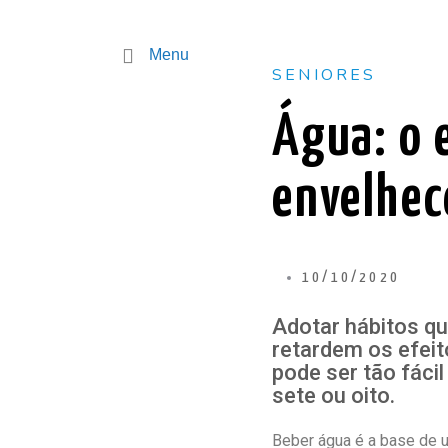
Menu
SENIORES
Água: o e
envelhec
10/10/2020
Adotar hábitos qu
retardem os efeit
pode ser tão fáci
sete ou oito.
Beber água é a base de 