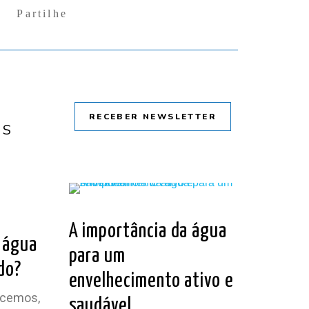
Partilhe
RECEBER NEWSLETTER
OS
O
LER ARTIGO
A importância da água
 água
para um
do?
envelhecimento ativo e
ecemos,
saudável