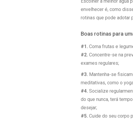
Escolher a melhor água p
envelhecer é, como diss
rotinas que pode adotar 
Boas rotinas para uma
#1.
Coma frutas e legumes
#2.
Concentre-se na prev
exames regulares;
#3.
Mantenha-se fisicame
meditativas, como o yoga
#4.
Socialize regularmen
do que nunca, terá tempo
desejar;
#5.
Cuide do seu corpo po